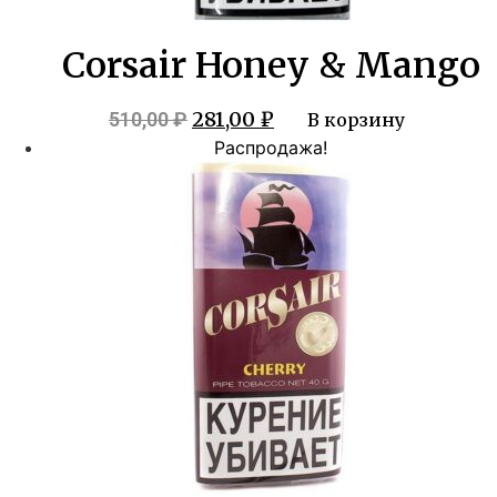
Corsair Honey & Mango
Первоначальная
Текущая
281,00
₽
510,00
₽
В корзину
цена
цена:
Распродажа!
составляла
281,00 ₽.
510,00 ₽.