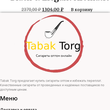
Первоначальная
Текущая
1304,00
₽
2370,00
₽
В корзину
цена
цена:
составляла
1304,00 ₽.
2370,00 ₽.
Tabak Torg предлагает купить сигареты оптом и избежать переплат.
Качественные сигареты от проведенных и надёжных поставщиков по
доступным ценам.
Меню
Доставка и оплата