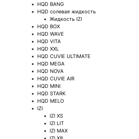
HQD BANG
HQD солевая жидкость
Жидкость IZI
HQD BOX
HQD WAVE
HQD VITA
HQD XXL
HQD CUVIE ULTIMATE
HQD MEGA
HQD NOVA
HQD CUVIE AIR
HQD MINI
HQD STARK
HQD MELO
IZI
IZI XS
IZI LIT
IZI MAX
IZI X8