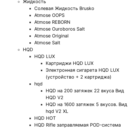
Жидкость
Солевая Жидкость Brusko
Atmose OOPS
Atmose REBORN
Atmose Ouroboros Salt
Atmose Original
Atmose Salt
HQD
HQD LUX
Картриджи HQD LUX
Электронная сигарета HQD LUX
(устройство + 2 картриджа)
hqd
HQD на 200 затяжек 22 вкуса Вид
HQD V2
HQD на 1600 затяжек 5 вкусов. Вид
hqd V2 XL
HQD HOT
HQD Rifle заправляемая POD-система