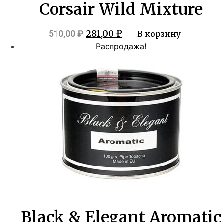
Corsair Wild Mixture
Первоначальная
Текущая
281,00
₽
510,00
₽
В корзину
цена
цена:
Распродажа!
составляла
281,00 ₽.
510,00 ₽.
Black & Elegant Aromatic