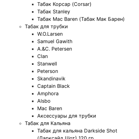
Табак Корсар (Corsar)
Табак Stanley
Табак Mac Baren (Табак Мак Барен)
Табак для трубки
W.O.Larsen
Samuel Gawith
A.&C. Petersen
Clan
Stanwell
Peterson
Skandinavik
Captain Black
Amphora
Alsbo
Mac Baren
Аксессуары для трубки
Табак для Кальяна
Табак для кальяна Darkside Shot
(Дарксайд Шот) 120 гр