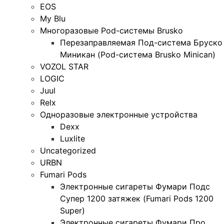
EOS
My Blu
Многоразовые Pod-системы Brusko
Перезаправляемая Под-система Бруско
Миникан (Pod-система Brusko Minican)
VOZOL STAR
LOGIC
Juul
Relx
Одноразовые электронные устройства
Dexx
Luxlite
Uncategorized
URBN
Fumari Pods
Электронные сигареты Фумари Подс
Супер 1200 затяжек (Fumari Pods 1200
Super)
Электронные сигареты Фумари Про