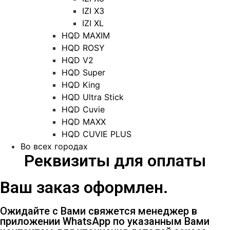
IZI X3
IZI XL
HQD MAXIM
HQD ROSY
HQD V2
HQD Super
HQD King
HQD Ultra Stick
HQD Cuvie
HQD MAXX
HQD CUVIE PLUS
Во всех городах
Реквизиты для оплаты
Ваш заказ оформлен.
Ожидайте с Вами свяжется менеджер в
приложении WhatsApp по указанным Вами