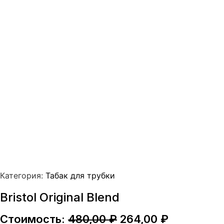
Категория:
Табак для трубки
Bristol Original Blend
Первоначальная
Текущая
Стоимость:
480,00
₽
264,00
₽