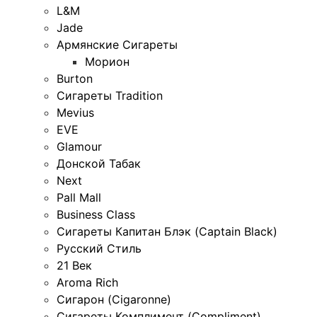
L&M
Jade
Армянские Сигареты
Морион
Burton
Сигареты Tradition
Mevius
EVE
Glamour
Донской Табак
Next
Pall Mall
Business Class
Сигареты Капитан Блэк (Captain Black)
Русский Стиль
21 Век
Aroma Rich
Сигарон (Cigaronne)
Сигареты Комплимент (Compliment)