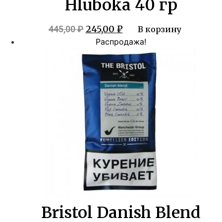
Hluboka 40 гр
Первоначальная
Текущая
245,00
₽
445,00
₽
В корзину
цена
цена:
Распродажа!
составляла
245,00 ₽.
445,00 ₽.
Bristol Danish Blend