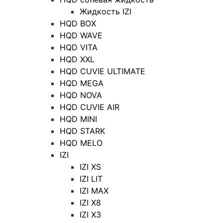
Жидкость IZI
HQD BOX
HQD WAVE
HQD VITA
HQD XXL
HQD CUVIE ULTIMATE
HQD MEGA
HQD NOVA
HQD CUVIE AIR
HQD MINI
HQD STARK
HQD MELO
IZI
IZI XS
IZI LIT
IZI MAX
IZI X8
IZI X3