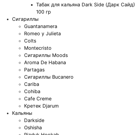
Табак для кальяна Dark Side (Дарк Сайд)
100 гр
Сигариллы
Guantanamera
Romeo y Julieta
Colts
Montecristo
Сигариллы Moods
Aroma De Habana
Partagas
Сигариллы Bucanero
Cariba
Cohiba
Cafe Creme
Кретек Djarum
Кальяны
Darkside
Oshisha
Pizduk Hookah