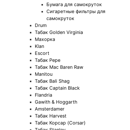
Бумага для самокруток
Сигаретные фильтры для
самокруток
Drum
Табак Golden Virginia
Махорка
Klan
Escort
Табак Pepe
Табак Mac Baren Raw
Manitou
Табак Bali Shag
Табак Captain Black
Flandria
Gawith & Hoggarth
Amsterdamer
Табак Harvest
Табак Корсар (Corsar)
Табак Stanley