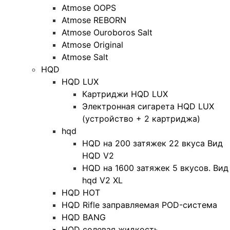
Atmose OOPS
Atmose REBORN
Atmose Ouroboros Salt
Atmose Original
Atmose Salt
HQD
HQD LUX
Картриджи HQD LUX
Электронная сигарета HQD LUX
(устройство + 2 картриджа)
hqd
HQD на 200 затяжек 22 вкуса Вид
HQD V2
HQD на 1600 затяжек 5 вкусов. Вид
hqd V2 XL
HQD HOT
HQD Rifle заправляемая POD-система
HQD BANG
HQD солевая жидкость