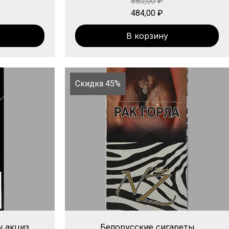
880,00
₽
484,00
₽
В корзину
Скидка 45%
ы акциз
Белорусские сигареты