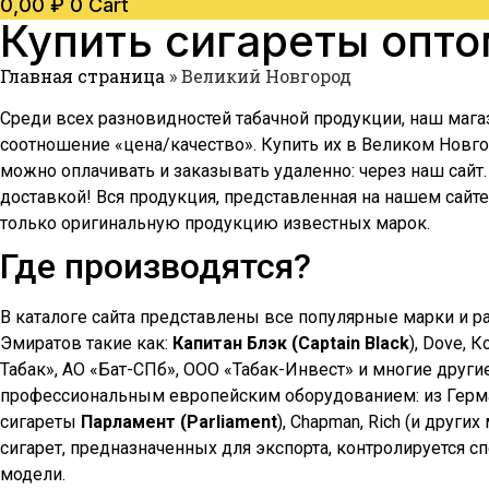
0,00
₽
0
Cart
Купить сигареты опт
Главная страница
»
Великий Новгород
Среди всех разновидностей табачной продукции, наш мага
соотношение «цена/качество». Купить их в
Великом Новго
можно оплачивать и заказывать удаленно: через наш сайт
доставкой! Вся продукция, представленная на нашем сайт
только оригинальную продукцию известных марок.
Где производятся?
В каталоге сайта представлены все популярные марки и р
Эмиратов такие как:
Капитан Блэк (Captain Black
), Dove, 
Табак», АО «Бат-СПб», ООО «Табак-Инвест» и многие други
профессиональным европейским оборудованием: из Герман
сигареты
Парламент (Parliament
), Chapman, Rich (и друг
сигарет, предназначенных для экспорта, контролируется 
модели.