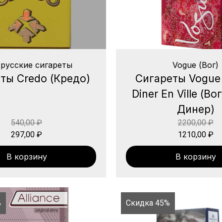
русские сигареты
Vogue (Вог)
ты Credo (Кредо)
Сигареты Vogue
Diner En Ville (В
Динер)
540,00
₽
2200,00
₽
297,00
₽
1210,00
₽
В корзину
В корзину
%
Скидка 45%