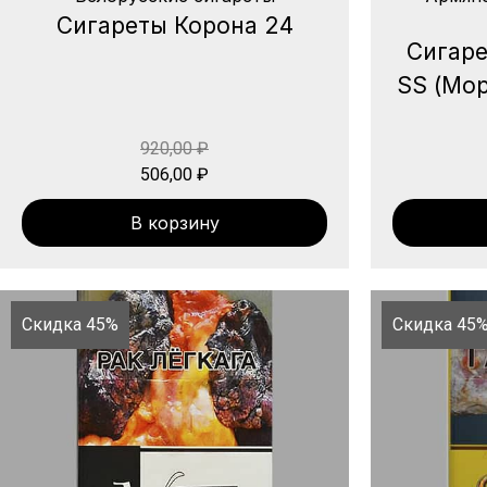
Сигареты Корона 24
Сигаре
SS (Мор
920,00
₽
506,00
₽
В корзину
Скидка 45%
Скидка 45