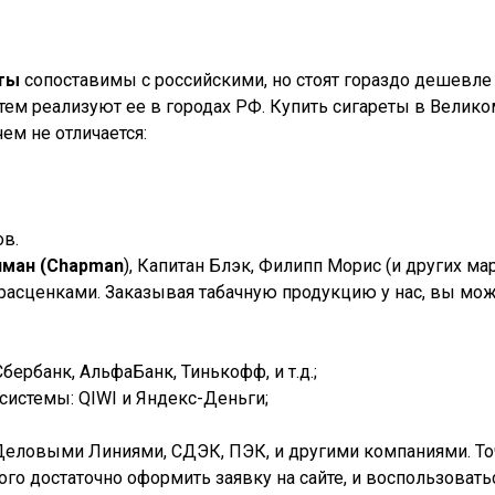
еты
сопоставимы с российскими, но стоят гораздо дешевле 
ем реализуют ее в городах РФ. Купить сигареты в
Велико
ем не отличается:
ов.
пман (Chapman
), Капитан Блэк, Филипп Морис (и других м
 расценками. Заказывая табачную продукцию у нас, вы мож
ербанк, АльфаБанк, Тинькофф, и т.д.;
истемы: QIWI и Яндекс-Деньги;
Деловыми Линиями, СДЭК, ПЭК, и другими компаниями. Точк
того достаточно оформить заявку на сайте, и воспользова