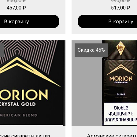
830,00
₽
940,00
₽
457,00
₽
517,00
₽
В корзину
В корзину
%
Скидка 45%
кие сигареты акциз
Армянские сигарет