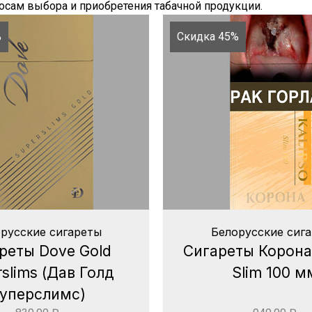
сам выбора и приобретения табачной продукции.
%
Скидка 45%
русские сигареты
Белорусские сиг
реты Dove Gold
Сигареты Корона 
slims (Дав Голд
Slim 100 м
уперслимс)