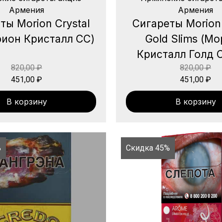
Армения
Армения
ты Morion Crystal
Сигареты Morion 
ион Кристалл СС)
Gold Slims (М
Кристалл Голд 
820,00
₽
820,00
₽
451,00
₽
451,00
₽
В корзину
В корзину
%
Скидка 45%