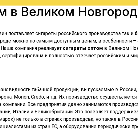
ом в
Великом Новгород
зин поставляет сигареты российского производства так и
б
роде
можно по самым доступным ценам, в особенности – ес
. Наша компания реализует
сигареты оптом
в
Великом Но
е, сертифицирована и полностью отвечает российским и ми
азновидности табачной продукции, выпускаемые в России,
Корона, Morion, Credo, и т.д. Их производство осуществляе
е компании. Все предприятия давно занимаются производст
ии, Италии и Великобритании. Это позволяет поддерживат
их марок) не только в странах производсва, но также в Рос
специалистами из стран ЕС, а оборудование периодически 